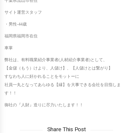
千葉県流山市在住
サイト運営スタッフ
・男性-44歳
福岡県福岡市在住
車掌
弊社は、有料職業紹介事業者(人材紹介事業者)として、
【金儲（もう）けより、人儲け】、【人儲けとは繋がり】
すなわち人に好かれることをモットーに
社員一丸となってあらゆる【縁】を大事できる会社を目指しま
す！！
御社の『人財』造りに尽力いたします！！
Share This Post