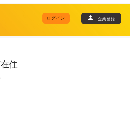
ログイン
企業登録
市在住
員